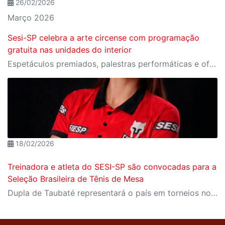
26/02/2026
Março 2026
Sesi-SP celebra a arte circense com programação
gratuita nas unidades do interior
Espetáculos premiados, palestras performáticas e oficinas de palhaçaria feminina em cidades como Campinas, Taubaté e Santos.
18/02/2026
Treinadora e atleta do SESI-SP são convocadas para a
Seleção Brasileira de Tênis de Mesa
Dupla de Taubaté representará o país em torneios no Paraguai e nos Estados Unidos em 2026