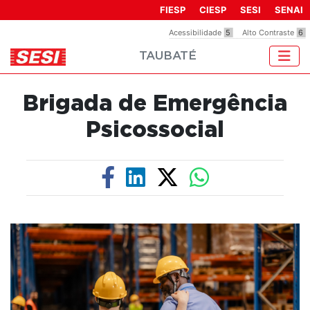
FIESP
CIESP
SESI
SENAI
Acessibilidade
5
Alto Contraste
6
TAUBATÉ
Brigada de Emergência
Psicossocial