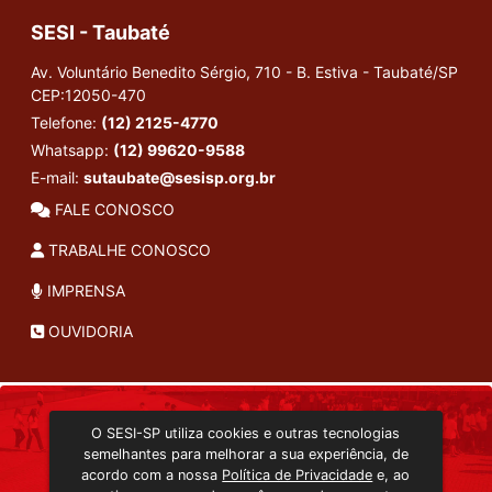
SESI - Taubaté
Av. Voluntário Benedito Sérgio, 710 - B. Estiva - Taubaté/SP
CEP:12050-470
Telefone:
(12) 2125-4770
Whatsapp:
(12) 99620-9588
E-mail:
sutaubate@sesisp.org.br
FALE CONOSCO
TRABALHE CONOSCO
IMPRENSA
OUVIDORIA
INSTITUCIONAL
O SESI-SP utiliza cookies e outras tecnologias
TRANSMISSÃO ON-LINE
semelhantes para melhorar a sua experiência, de
EDITORA SESI-SP
acordo com a nossa
Política de Privacidade
e, ao
CONSULTA AO ACERVO