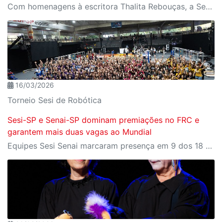
Com homenagens à escritora Thalita Rebouças, a Semana do Livro e da Biblioteca promove criatividade, produção autoral e diferentes formas de expressão entre estudantes da Educação Infantil à EJA
16/03/2026
Torneio Sesi de Robótica
Sesi-SP e Senai-SP dominam premiações no FRC e
garantem mais duas vagas ao Mundial
Equipes Sesi Senai marcaram presença em 9 dos 18 prêmios técnicos da competição, que ainda deu à Octopus (Bauru) e à Stardust (Limeira) vagas para o Mundial nos Estados Unidos