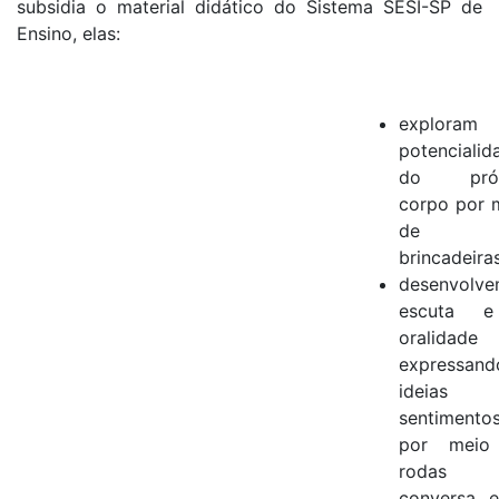
subsidia o material didático do Sistema SESI-SP de
Ensino, elas:
exploram
potencialid
do próp
corpo por 
de
brincadeiras
desenvolv
escuta 
oralidade
expressand
ideias
sentimento
por meio
rodas 
conversa 