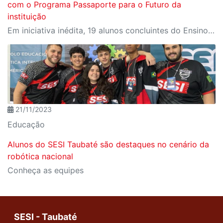
com o Programa Passaporte para o Futuro da
instituição
Em iniciativa inédita, 19 alunos concluintes do Ensino Médio da rede Sesi-SP vão realizar o sonho de fazer graduação nas áreas da engenharia, inovação, tecnologia e ciências aplicadas, em universidades renomadas como Harvard.
21/11/2023
Educação
Alunos do SESI Taubaté são destaques no cenário da
robótica nacional
Conheça as equipes
SESI - Taubaté