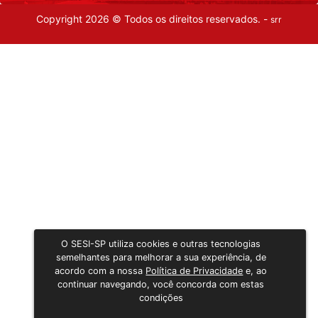
Copyright 2026 © Todos os direitos reservados. -
srr
O SESI-SP utiliza cookies e outras tecnologias
semelhantes para melhorar a sua experiência, de
acordo com a nossa
Política de Privacidade
e, ao
continuar navegando, você concorda com estas
condições