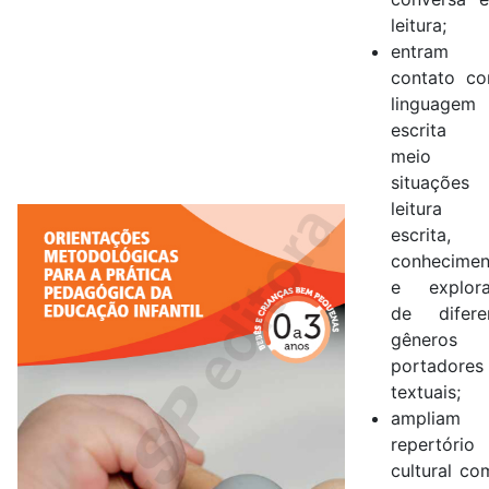
leitura;
entram
contato c
linguagem
escrita 
meio 
situações
leitur
escrita,
conhecimen
e explora
de difere
gênero
portadores
textuais;
amplia
repertório
cultural co