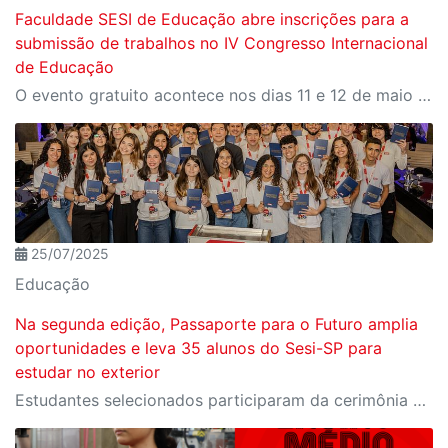
Faculdade SESI de Educação abre inscrições para a
submissão de trabalhos no IV Congresso Internacional
de Educação
O evento gratuito acontece nos dias 11 e 12 de maio e reunirá especialistas em torno do tema “Educação que Transforma”. As vagas para participação presencial são limitadas, e a submissão de trabalhos pode ser feita até 31 de março
25/07/2025
Educação
Na segunda edição, Passaporte para o Futuro amplia
oportunidades e leva 35 alunos do Sesi-SP para
estudar no exterior
Estudantes selecionados participaram da cerimônia oficial de entrega do passaporte, realizada no Espaço Nobre da Fiesp, em São Paulo