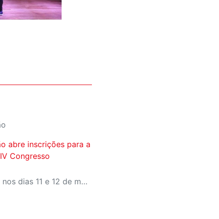
ão
o abre inscrições para a
 IV Congresso
O evento gratuito acontece nos dias 11 e 12 de maio e reunirá especialistas em torno do tema “Educação que Transforma”. As vagas para participação presencial são limitadas, e a submissão de trabalhos pode ser feita até 31 de março