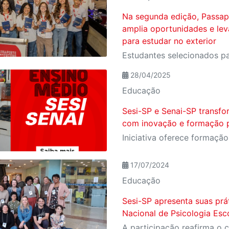
Na segunda edição, Passap
amplia oportunidades e lev
para estudar no exterior
28/04/2025
Educação
Sesi-SP e Senai-SP transf
com inovação e formação p
17/07/2024
Educação
Sesi-SP apresenta suas pr
Nacional de Psicologia Esc