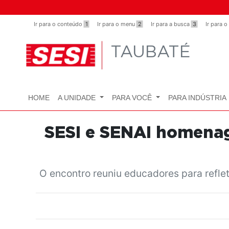
Ir para o conteúdo
1
Ir para o menu
2
Ir para a busca
3
Ir para 
TAUBATÉ
HOME
A UNIDADE
PARA VOCÊ
PARA INDÚSTRIA
SESI e SENAI homenag
O encontro reuniu educadores para refle