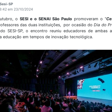
 Sesi-SP
18:42 em 23/10/2024
outubro, o
SESI e o SENAI São Paulo
promoveram o "
Ce
fessores das duas instituições, por ocasião do
Dia do Pr
 do SESI-SP, o encontro reuniu educadores de ambas as
da educação em tempos de inovação tecnológica.