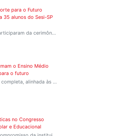
orte para o Futuro
a 35 alunos do Sesi-SP
Estudantes selecionados participaram da cerimônia oficial de entrega do passaporte, realizada no Espaço Nobre da Fiesp, em São Paulo
ormam o Ensino Médio
ara o futuro
Iniciativa oferece formação completa, alinhada às profissões do futuro e aos desafios da nova indústria.
áticas no Congresso
olar e Educacional
A participação reafirma o compromisso da instituição com a área como uma ferramenta essencial para a transformação social