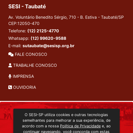
SESI - Taubaté
Av. Voluntário Benedito Sérgio, 710 - B. Estiva - Taubaté/SP
CEP:12050-470
Telefone:
(12) 2125-4770
Whatsapp:
(12) 99620-9588
E-mail:
sutaubate@sesisp.org.br
FALE CONOSCO
TRABALHE CONOSCO
IMPRENSA
OUVIDORIA
INSTITUCIONAL
O SESI-SP utiliza cookies e outras tecnologias
TRANSMISSÃO ON-LINE
semelhantes para melhorar a sua experiência, de
EDITORA SESI-SP
acordo com a nossa
Política de Privacidade
e, ao
CONSULTA AO ACERVO
continuar navegando, você concorda com estas