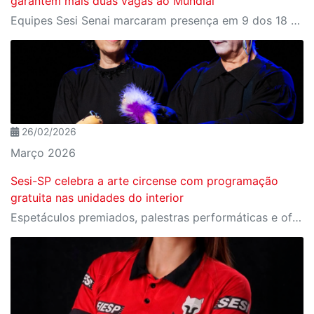
garantem mais duas vagas ao Mundial
Equipes Sesi Senai marcaram presença em 9 dos 18 prêmios técnicos da competição, que ainda deu à Octopus (Bauru) e à Stardust (Limeira) vagas para o Mundial nos Estados Unidos
26/02/2026
Março 2026
Sesi-SP celebra a arte circense com programação
gratuita nas unidades do interior
Espetáculos premiados, palestras performáticas e oficinas de palhaçaria feminina em cidades como Campinas, Taubaté e Santos.