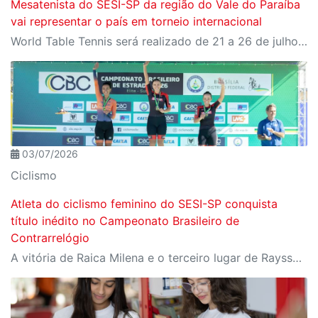
Mesatenista do SESI-SP da região do Vale do Paraíba
vai representar o país em torneio internacional
World Table Tennis será realizado de 21 a 26 de julho, em São José dos Campos
03/07/2026
Ciclismo
Atleta do ciclismo feminino do SESI-SP conquista
título inédito no Campeonato Brasileiro de
Contrarrelógio
A vitória de Raica Milena e o terceiro lugar de Rayssa Andrade na categoria Sub-23 consolidam o trabalho de formação de atletas da instituição