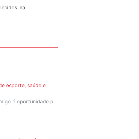
lecidos na
de esporte, saúde e
A campanha Convide um Amigo é oportunidade para reunir amigos para aproveitar juntos toda estrutura da unidade SESI-SP mais próxima. Os benefícios para clientes e convidados estão no regulamento.