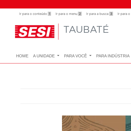
Ir para o conteúdo
1
Ir para o menu
2
Ir para a busca
3
Ir para 
TAUBATÉ
HOME
A UNIDADE
PARA VOCÊ
PARA INDÚSTRIA