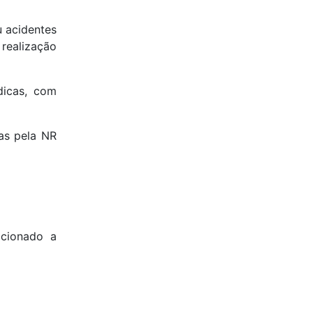
 acidentes
 realização
dicas, com
as pela NR
acionado a