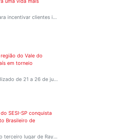
ra uma vida mais
SESI-SP lança campanha para incentivar clientes inativos a retomarem a prática de atividades físicas, esporte e lazer com benefícios exclusivos
 região do Vale do
aís em torneio
World Table Tennis será realizado de 21 a 26 de julho, em São José dos Campos
o do SESI-SP conquista
o Brasileiro de
A vitória de Raica Milena e o terceiro lugar de Rayssa Andrade na categoria Sub-23 consolidam o trabalho de formação de atletas da instituição