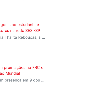
agonismo estudantil e
itores na rede SESI-SP
Com homenagens à escritora Thalita Rebouças, a Semana do Livro e da Biblioteca promove criatividade, produção autoral e diferentes formas de expressão entre estudantes da Educação Infantil à EJA
am premiações no FRC e
ao Mundial
Equipes Sesi Senai marcaram presença em 9 dos 18 prêmios técnicos da competição, que ainda deu à Octopus (Bauru) e à Stardust (Limeira) vagas para o Mundial nos Estados Unidos