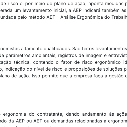
l de risco e, por meio do plano de ação, aponta medidas 
derada um levantamento inicial, a AEP indicará também as
fundada pelo método AET – Análise Ergonômica do Trabalh
onomistas
altamente qualificados. São feitos levantament
de parâmetros ambientais, registros de imagem e entrevis
ção técnica, contendo o fator de risco ergonômico ide
o, indicação do nível de risco e proposições de soluções p
plano de ação. Isso permite que a empresa faça a gestão 
e ergonomia do contratante, dando andamento às açõe
undo da AEP ou AET ou demandas relacionadas a ergonomi