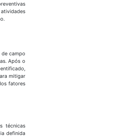
preventivas
 atividades
o.
os de campo
tas. Após o
ntificado,
ara mitigar
dos fatores
s técnicas
a definida