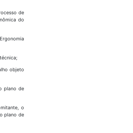
processo de
gonômica do
 Ergonomia
técnica;
alho objeto
o plano de
mitante, o
o plano de