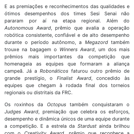
E as premiações e reconhecimentos das qualidades e
ótimos desempenhos dos times Sesi Senai não
pararam por aí na etapa regional. Além do
Autonomous Award
, prêmio que avalia a operação
robótica consistente, confiável e de alto desempenho
durante o período autônomo, a
Megazord
também
trouxe na bagagem o
Winners Award
, um dos mais
prêmios mais importantes da competição que
homenageia as equipes que formaram a aliança
campeã. Já a
Robonáticos
faturou outro prêmio de
grande prestígio, o
Finalist Award
, concedido às
equipes que chegam à rodada final dos torneios
regionais ou distritais da FRC.
Os roxinhos da
Octopus
também conquistaram o
Judges Award
, premiação que celebra os esforços,
desempenho e dinâmica únicos de uma equipe durante
a competição. E a estrela da
Stardust
ainda brilhou
com o
Creativity Award
, prêmio que reconhece a