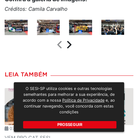
Créditos: Camila Carvalho
LEIA TAMBÉM
O SESI-SP utiliza cookies e outras tecnologias
semelhantes para melhorar a sua experiência, de
acordo com a nossa
Política de Privacidade
e, ao
continuar navegando, você concorda com estas
condições
PROSSEGUIR
07/08/2026
VEM PRO CAT SESI