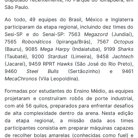
São Paulo.
Ao todo, 49 equipes do Brasil, México e Inglaterra
participaram da etapa regional, incluindo dez times do
Sesi-SP e do Senai-SP: 7563
Megazord
(Jundiaí),
7565
Robonáticos
(Ipiranga/Brás), 7567
Octopus
(Bauru), 9085
Mega Harpy
(Indaiatuba), 9199
Sharks
(Taubaté), 9200
Stardust
(Limeira), 9458
Jachtech
(Jacareí), 9459 RPRT
Hawks
(São José do Rio Preto),
9460
Steel Bulls
(Sertãozinho) e 9461
MecaChronos
(Vila Leopoldina).
Formadas por estudantes do Ensino Médio, as equipes
projetaram e construíram robôs de porte industrial,
com até 56 quilos, preparados para enfrentar desafios
de alta complexidade dentro da arena. Nesta edição
da etapa regional, a missão dada aos times
participantes consistia em preparar máquinas capazes
de recolher bolas amarelas (conhecidas como fuel) e