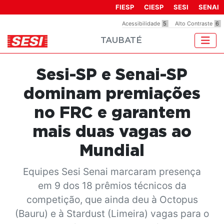
FIESP
CIESP
SESI
SENAI
Acessibilidade
5
Alto Contraste
6
TAUBATÉ
Sesi-SP e Senai-SP
dominam premiações
no FRC e garantem
mais duas vagas ao
Mundial
Equipes Sesi Senai marcaram presença
em 9 dos 18 prêmios técnicos da
competição, que ainda deu à Octopus
(Bauru) e à Stardust (Limeira) vagas para o